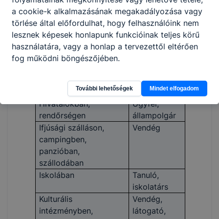
Helyzet
Szerep
a cookie-k alkalmazásának megakadályozása vagy
Áruházban, üzletben,
Vevő
törlése által előfordulhat, hogy felhasználóink nem
piacon
lesznek képesek honlapunk funkcióinak teljes körű
Családban, családnál,
Vendéglátó,
használatára, vagy a honlap a tervezettől eltérően
baráti körben
vendég
fog működni böngészőjében.
Étteremben,
Vendég, egy
kávéházban,
társaság
További lehetőségek
Mindet elfogadom
vendéglőben
tagja
Hivatalokban,
Ügyfél,
rendőrségen
állampolgár
Ifjúsági szálláson,
Vendég
campingben,
panzióban,
szállodában
Iskolában
Tanuló,
iskolatárs
Kulturális
Vendég,
intézményben,
látogató,