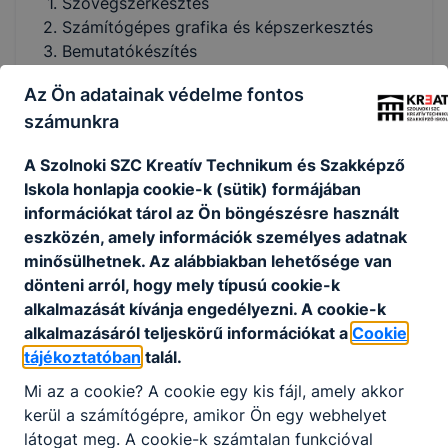
Szövegszerkesztés
Számítógépes grafika és képszerkesztés
Bemutatókészítés
Táblázatkezelés
Az Ön adatainak védelme fontos
Adatbázis-kezelés
számunkra
Algoritmizálás, adatmodellezés
A programozás eszközei
A Szolnoki SZC Kreatív Technikum és Szakképző
Testnevelés
Iskola honlapja cookie-k (sütik) formájában
információkat tárol az Ön böngészésre használt
OLIMPIATÖRTÉNET
eszközén, amely információk személyes adatnak
A HARMONIKUS TESTI FEJLŐDÉS
minősülhetnek. Az alábbiakban lehetősége van
EGÉSZSÉGES ÉLETMÓD
dönteni arról, hogy mely típusú cookie-k
TESTI KÉPESSÉGEK
alkalmazását kívánja engedélyezni. A cookie-k
GIMNASZTIKA
alkalmazásáról teljeskörű információkat a
Cookie
ATLÉTIKA
tájékoztatóban
talál.
TORNA
Mi az a cookie? A cookie egy kis fájl, amely akkor
RITMIKUS GIMNASZTIKA
kerül a számítógépre, amikor Ön egy webhelyet
KÜZDŐSPORT, ÖNVÉDELEM
látogat meg. A cookie-k számtalan funkcióval
ÚSZÁS