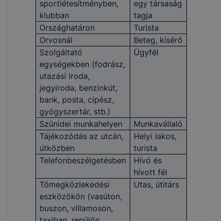
sportlétesítményben,
egy társaság
klubban
tagja
Országhatáron
Turista
Orvosnál
Beteg, kísérő
Szolgáltató
Ügyfél
egységekben (fodrász,
utazási iroda,
jegyiroda, benzinkút,
bank, posta, cipész,
gyógyszertár, stb.)
Szünidei munkahelyen
Munkavállaló
Tájékozódás az utcán,
Helyi lakos,
útközben
turista
Telefonbeszélgetésben
Hívó és
hívott fél
Tömegközlekedési
Utas, útitárs
eszközökön (vasúton,
buszon, villamoson,
taxiban, repülőn,