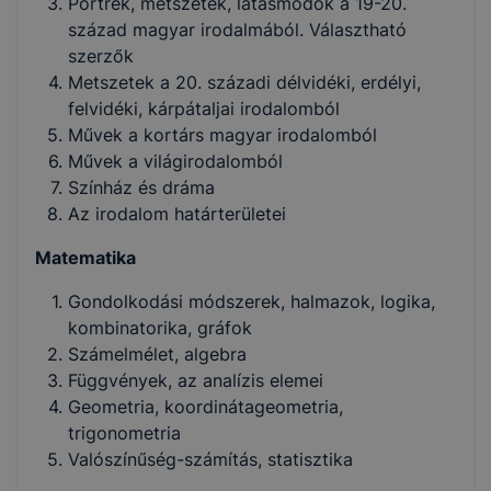
Portrék, metszetek, látásmódok a 19-20.
század magyar irodalmából. Választható
szerzők
Metszetek a 20. századi délvidéki, erdélyi,
felvidéki, kárpátaljai irodalomból
Művek a kortárs magyar irodalomból
Művek a világirodalomból
Színház és dráma
Az irodalom határterületei
Matematika
Gondolkodási módszerek, halmazok, logika,
kombinatorika, gráfok
Számelmélet, algebra
Függvények, az analízis elemei
Geometria, koordinátageometria,
trigonometria
Valószínűség-számítás, statisztika