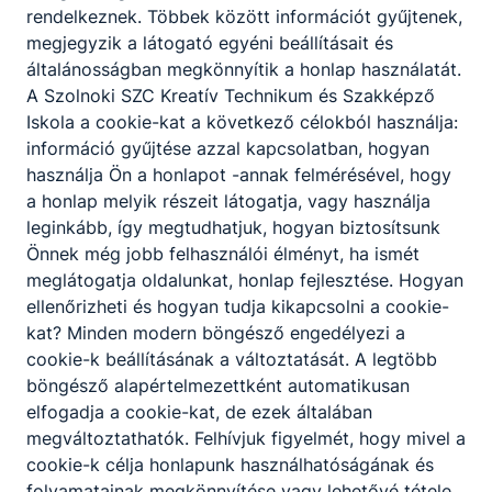
rendelkeznek. Többek között információt gyűjtenek,
TESTNEVELÉSI ÉS SPORTJÁTÉKOK
megjegyzik a látogató egyéni beállításait és
TERMÉSZETBEN ŰZHETŐ SPORTÁGAK
általánosságban megkönnyítik a honlap használatát.
ÉLŐ IDEGEN NYELV (ANGOL NYELV) -
A Szolnoki SZC Kreatív Technikum és Szakképző
TÉMAKÖRÖK
Iskola a cookie-kat a következő célokból használja:
információ gyűjtése azzal kapcsolatban, hogyan
SZEMÉLYES VONATKOZÁSOK, CSALÁD
használja Ön a honlapot -annak felmérésével, hogy
EMBER ÉS TÁRSADALOM
a honlap melyik részeit látogatja, vagy használja
KÖRNYEZETÜNK
leginkább, így megtudhatjuk, hogyan biztosítsunk
AZ ISKOLA
Önnek még jobb felhasználói élményt, ha ismét
A MUNKA VILÁGA
meglátogatja oldalunkat, honlap fejlesztése. Hogyan
ÉLETMÓD
ellenőrizheti és hogyan tudja kikapcsolni a cookie-
SZABADIDŐ, MŰVELŐDÉS, SZÓRAKOZÁS
kat? Minden modern böngésző engedélyezi a
UTAZÁS, TURIZMUS
cookie-k beállításának a változtatását. A legtöbb
TUDOMÁNY ÉS TECHNIKA
böngésző alapértelmezettként automatikusan
GAZDASÁG
elfogadja a cookie-kat, de ezek általában
megváltoztathatók. Felhívjuk figyelmét, hogy mivel a
KOMMUNIKÁCIÓS HELYZETEK
cookie-k célja honlapunk használhatóságának és
folyamatainak megkönnyítése vagy lehetővé tétele,