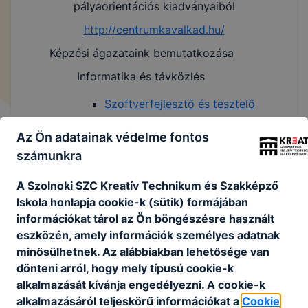
pályaorientációs kiadványaiból
http://centrumkavalkad.hu/
Képzési ágazataink bemutatkozása
Informatika és távközlés
Szoftverfejlesztő és tesztelő
Kreatív
Az Ön adatainak védelme fontos
számunkra
Fotográfus
Divattervező
A Szolnoki SZC Kreatív Technikum és Szakképző
Iskola honlapja cookie-k (sütik) formájában
Rendészet és közszolgálat
információkat tárol az Ön böngészésre használt
Közszolgálati ügyintéző
eszközén, amely információk személyes adatnak
Rendészeti őr
minősülhetnek. Az alábbiakban lehetősége van
dönteni arról, hogy mely típusú cookie-k
Szépészet
alkalmazását kívánja engedélyezni. A cookie-k
alkalmazásáról teljeskörű információkat a
Cookie
Fodrász