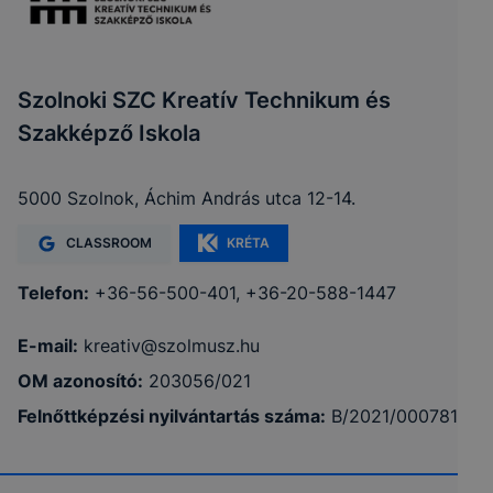
Szolnoki SZC Kreatív Technikum és
Szakképző Iskola
5000 Szolnok, Áchim András utca 12-14.
CLASSROOM
KRÉTA
Telefon:
+36-56-500-401, +36-20-588-1447
E-mail:
kreativ@szolmusz.hu
OM azonosító:
203056/021
Felnőttképzési nyilvántartás száma:
B/2021/000781