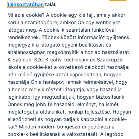
tájékoztatóban
talál.
Kozmetikus technikus
Mi az a cookie? A cookie egy kis fájl, amely akkor
kerül a számítógépre, amikor Ön egy webhelyet
látogat meg. A cookie-k számtalan funkcióval
rendelkeznek. Többek között információt gyűjtenek,
megjegyzik a látogató egyéni beállításait és
általánosságban megkönnyítik a honlap használatát.
A Szolnoki SZC Kreatív Technikum és Szakképző
Iskola a cookie-kat a következő célokból használja:
információ gyűjtése azzal kapcsolatban, hogyan
használja Ön a honlapot -annak felmérésével, hogy
a honlap melyik részeit látogatja, vagy használja
leginkább, így megtudhatjuk, hogyan biztosítsunk
Önnek még jobb felhasználói élményt, ha ismét
meglátogatja oldalunkat, honlap fejlesztése. Hogyan
ellenőrizheti és hogyan tudja kikapcsolni a cookie-
kat? Minden modern böngésző engedélyezi a
Partnereink
cookie-k beállításának a változtatását. A legtöbb