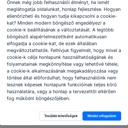
szakképzési tanévnyitó ünnepségnek.
Önnek még jobb felhasználói élményt, ha ismét
meglátogatja oldalunkat, honlap fejlesztése. Hogyan
2025. szept. 1.
R. G.
ellenőrizheti és hogyan tudja kikapcsolni a cookie-
kat? Minden modern böngésző engedélyezi a
cookie-k beállításának a változtatását. A legtöbb
böngésző alapértelmezettként automatikusan
Elkezdődött a tanév a KREATÍV-ban
elfogadja a cookie-kat, de ezek általában
megváltoztathatók. Felhívjuk figyelmét, hogy mivel a
A 2025/2026 tanévnyitó ünnepség.
cookie-k célja honlapunk használhatóságának és
2025. szept. 1.
R. G.
folyamatainak megkönnyítése vagy lehetővé tétele,
a cookie-k alkalmazásának megakadályozása vagy
törlése által előfordulhat, hogy felhasználóink nem
lesznek képesek honlapunk funkcióinak teljes körű
Megújult iskolánk aulája
használatára, vagy a honlap a tervezettől eltérően
fog működni böngészőjében.
Új bútorok és számítógépek kerültek elhelyezésre
iskolánkban.
További lehetőségek
Mindet elfogadom
2025. júl. 28.
R. G.