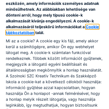
eszközén, amely információk személyes adatnak
minősülhetnek. Az alábbiakban lehetősége van
2026-os X-Faktor
dönteni arról, hogy mely típusú cookie-k
2026. jan. 28.
rg
alkalmazását kívánja engedélyezni. A cookie-k
alkalmazásáról teljeskörű információkat a
Cookie
tájékoztatóban
talál.
Mi az a cookie? A cookie egy kis fájl, amely akkor
Merre tovább?
kerül a számítógépre, amikor Ön egy webhelyet
látogat meg. A cookie-k számtalan funkcióval
Hasznos információ szülőknek és diákoknak!
rendelkeznek. Többek között információt gyűjtenek,
2026. jan. 23.
Centrum
megjegyzik a látogató egyéni beállításait és
általánosságban megkönnyítik a honlap használatát.
A Szolnoki SZC Kreatív Technikum és Szakképző
Iskola a cookie-kat a következő célokból használja:
információ gyűjtése azzal kapcsolatban, hogyan
Országos szakképzési tanévnyitó
használja Ön a honlapot -annak felmérésével, hogy
a honlap melyik részeit látogatja, vagy használja
Ezúttal a Miskolci SZC Szemere Bertalan Technikum,
Szakképző Iskola és Kollégium adott otthont az országos
leginkább, így megtudhatjuk, hogyan biztosítsunk