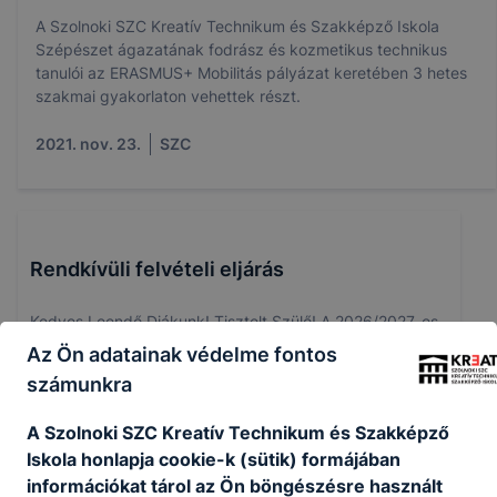
A Szolnoki SZC Kreatív Technikum és Szakképző Iskola
Szépészet ágazatának fodrász és kozmetikus technikus
tanulói az ERASMUS+ Mobilitás pályázat keretében 3 hetes
szakmai gyakorlaton vehettek részt.
2021. nov. 23.
SZC
Rendkívüli felvételi eljárás
Kedves Leendő Diákunk! Tisztelt Szülő! A 2026/2027-es
tanévre rendkívüli felvételi eljárást hirdetünk.
Az Ön adatainak védelme fontos
2026. máj. 8.
r.g.
számunkra
A Szolnoki SZC Kreatív Technikum és Szakképző
Iskola honlapja cookie-k (sütik) formájában
információkat tárol az Ön böngészésre használt
MEGHALLGATÁS