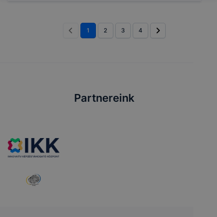
1
2
3
4
Partnereink