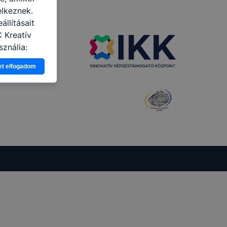
elkeznek.
llításait
 Kreatív
ználja:
pot -annak
et elfogadom
eginkább,
lményt, ha
ti és hogyan
 a cookie-k
t
thatók.
tóságának és
mazásának
 nem
 a honlap a