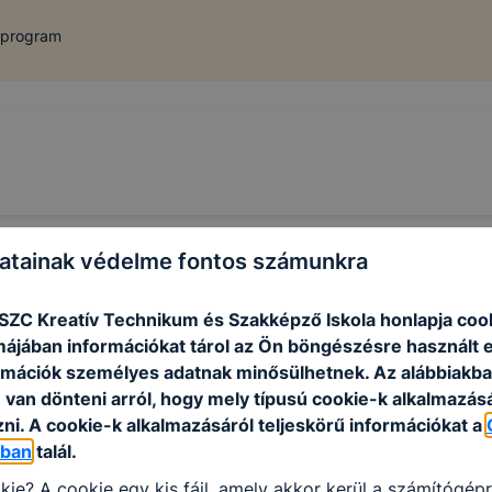
 program
atainak védelme fontos számunkra
 SZC Kreatív Technikum és Szakképző Iskola honlapja coo
rmájában információkat tárol az Ön böngészésre használt 
rmációk személyes adatnak minősülhetnek. Az alábbiakb
van dönteni arról, hogy mely típusú cookie-k alkalmazásá
ni. A cookie-k alkalmazásáról teljeskörű információkat a
óban
talál.
kie? A cookie egy kis fájl, amely akkor kerül a számítógép