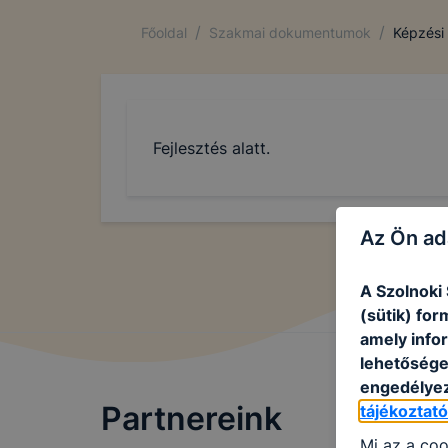
/
/
Főoldal
Szakmai dokumentumok
Képzési
Fejlesztés alatt.
Az Ön ad
A Szolnoki
(sütik) fo
amely info
lehetősége 
engedélyez
Partnereink
tájékoztat
Mi az a coo