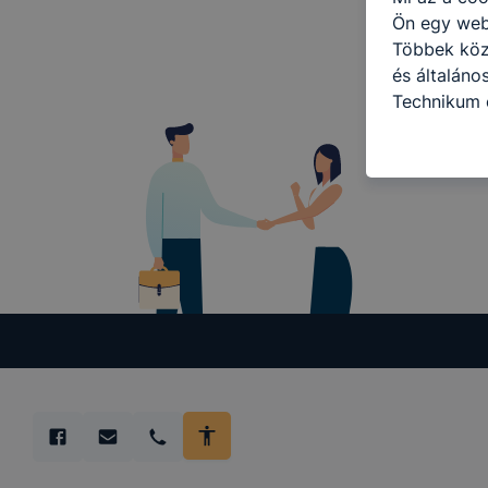
Ön egy web
Többek közö
és általáno
Technikum é
információ 
felméréséve
így megtudh
ismét meglá
tudja kika
beállításán
automatikus
Felhívjuk f
folyamatai
megakadályo
lesznek kép
tervezettől