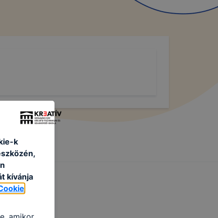
kie-k
eszközén,
an
t kívánja
Cookie
re, amikor