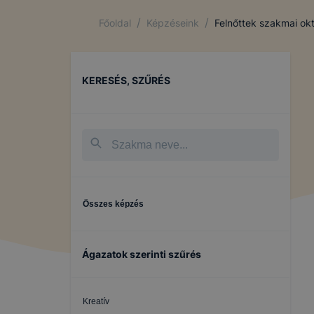
/
/
Főoldal
Képzéseink
Felnőttek szakmai ok
KERESÉS, SZŰRÉS
Összes képzés
Ágazatok szerinti szűrés
Kreatív