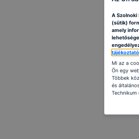
A Szolnoki
(sütik) fo
amely info
lehetősége 
engedélyez
tájékoztat
Mi az a coo
Ön egy web
Többek közö
és általáno
Technikum é
információ 
felméréséve
így megtudh
ismét meglá
tudja kika
beállításán