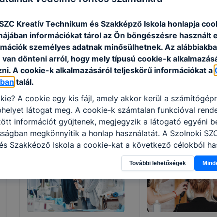
intézmény annak, aki a szakképzésben
s
ingyenes részvételre jogosult. Ingyenes
i
 SZC Kreatív Technikum és Szakképző Iskola honlapja coo
képzéseinken az első képesítő vizsga
K
rmájában információkat tárol az Ön böngészésre használt 
letételéig térítésmentesen tanulhatnak
e
rmációk személyes adatnak minősülhetnek. Az alábbiakb
azok, akik még nem rendelkeznek az új
m
van dönteni arról, hogy mely típusú cookie-k alkalmazásá
szakképzési rendszerben szerzett
i
ni. A cookie-k alkalmazásáról teljeskörű információkat a
szakképesítéssel
óban
talál.
kie? A cookie egy kis fájl, amely akkor kerül a számítógép
helyet látogat meg. A cookie-k számtalan funkcióval rend
tt információt gyűjtenek, megjegyzik a látogató egyéni beá
Szakmák
sságban megkönnyítik a honlap használatát. A Szolnoki SZC
s Szakképző Iskola a cookie-kat a következő célokból has
gyűjtése azzal kapcsolatban, hogyan használja Ön a honla
További lehetőségek
Mind
l, hogy a honlap melyik részeit látogatja, vagy használja l
atjuk, hogyan biztosítsunk Önnek még jobb felhasználói é
togatja oldalunkat, honlap fejlesztése. Hogyan ellenőrizhe
pcsolni a cookie-kat? Minden modern böngésző engedélyezi
ak a változtatását. A legtöbb böngésző alapértelmezettkén