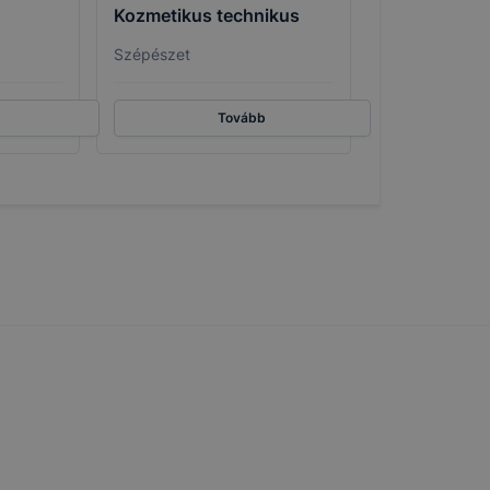
Kozmetikus technikus
thatók.
tóságának és
Szépészet
mazásának
 nem
Tovább
 a honlap a