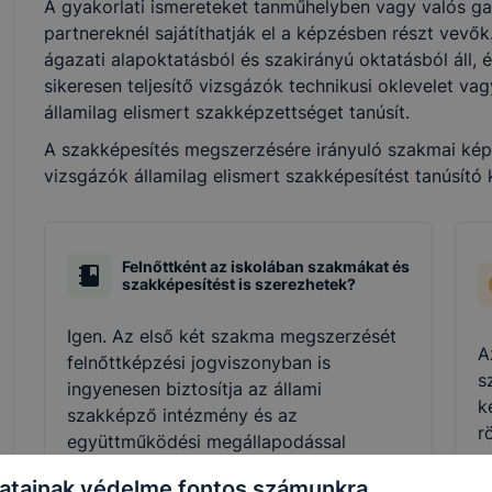
A gyakorlati ismereteket tanműhelyben vagy valós ga
partnereknél sajátíthatják el a képzésben részt vevő
ágazati alapoktatásból és szakirányú oktatásból áll, 
sikeresen teljesítő vizsgázók technikusi oklevelet v
államilag elismert szakképzettséget tanúsít.
A szakképesítés megszerzésére irányuló szakmai képzé
vizsgázók államilag elismert szakképesítést tanúsító
Felnőttként az iskolában szakmákat és
szakképesítést is szerezhetek?
Igen. Az első két szakma megszerzését
A
felnőttképzési jogviszonyban is
s
ingyenesen biztosítja az állami
k
szakképző intézmény és az
r
együttműködési megállapodással
a
rendelkező nem állami szakképző
e
atainak védelme fontos számunkra