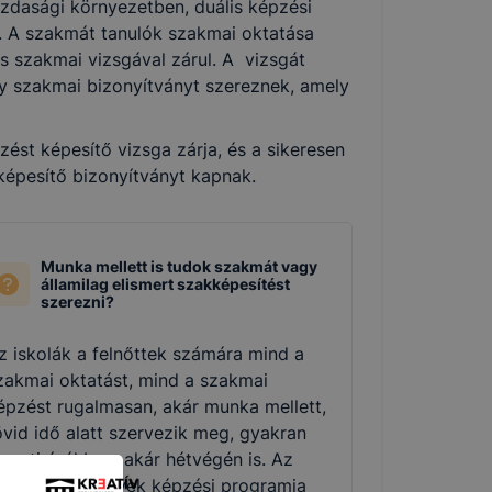
zdasági környezetben, duális képzési
k. A szakmát tanulók szakmai oktatása
és szakmai vizsgával zárul. A vizsgát
agy szakmai bizonyítványt szereznek, amely
st képesítő vizsga zárja, és a sikeresen
 képesítő bizonyítványt kapnak.
Munka mellett is tudok szakmát vagy
államilag elismert szakképesítést
szerezni?
z iskolák a felnőttek számára mind a
zakmai oktatást, mind a szakmai
épzést rugalmasan, akár munka mellett,
övid idő alatt szervezik meg, gyakran
z esti órákban, akár hétvégén is. Az
gyes intézmények képzési programja