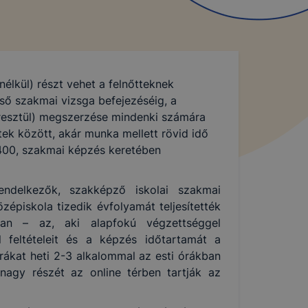
nélkül) részt vehet a felnőtteknek
ső szakmai vizsga befejezéséig, a
resztül) megszerzése mindenki számára
ek között, akár munka mellett rövid idő
t 400, szakmai képzés keretében
endelkezők, szakképző iskolai szakmai
épiskola tizedik évfolyamát teljesítették
yban – az, aki alapfokú végzettséggel
 feltételeit és a képzés időtartamát a
ákat heti 2-3 alkalommal az esti órákban
nagy részét az online térben tartják az