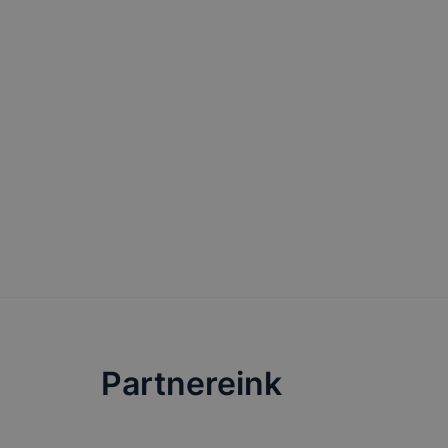
automatikus
Felhívjuk f
folyamatai
megakadályo
lesznek kép
tervezettől
Partnereink