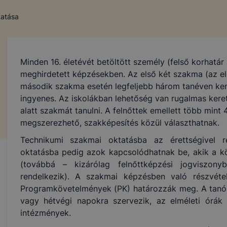
tatása
Minden 16. életévét betöltött személy (felső korhatár 
meghirdetett képzésekben. Az első két szakma (az el
második szakma esetén legfeljebb három tanéven ke
ingyenes. Az iskolákban lehetőség van rugalmas keret
alatt szakmát tanulni. A felnőttek emellett több min
megszerezhető, szakképesítés közül választhatnak.
Technikumi szakmai oktatásba az érettségivel r
oktatásba pedig azok kapcsolódhatnak be, akik a köz
(továbbá – kizárólag felnőttképzési jogviszon
rendelkezik). A szakmai képzésben való részvétel
Programkövetelmények (PK) határozzák meg. A tanór
vagy hétvégi napokra szervezik, az elméleti órák 
intézmények.